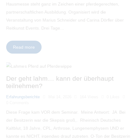
Hausmesse steht ganz im Zeichen einer pferdegerechten,
partnerschaftlichen Ausbildung. Organisiert wird die
Veranstaltung von Marius Schneider und Carina Dörfler über
Reitkunst Events. Drei Tage…
Read more
Der geht lahm… kann der überhaupt
teilnehmen?
Erfahrungsberichte
Mai 14, 2026
164
Views
0
Likes
0
Comments
Diese Frage kam VOR dem Seminar. Meine Antwort: JA Bei
der Besitzerin war die Skepsis groß,. Rheinisch Deutsches
Kaltblut, 18 Jahre, CPL, Arthrose, Lungenemphysem UND er
kannte es NICHT, irgendwo drauf zutreten. O-Ton der Besitzerin