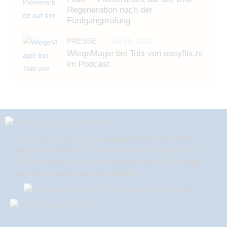
Regeneration nach der
Fünfgangprüfung
PRESSE
Juli 25, 2026
WiegeMagie bei Tobi von easyflix.tv
im Podcast
Die WiegeMagie wurde
ausgezeichnet von dem
Magazin EKOR
als Zukunftsmodelle unter den TOP
10 und befand sich auf der spoga horse 2026
unter
den 30 innovativsten Produkten
: