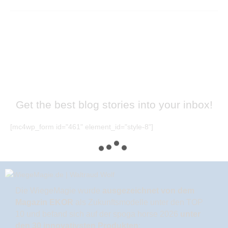
Get the best blog stories
into your inbox!
[mc4wp_form id="461" element_id="style-8"]
Die WiegeMagie wurde
ausgezeichnet von dem
Magazin EKOR
als Zukunftsmodelle unter den TOP
10 und befand sich auf der spoga horse 2026
unter
den 30 innovativsten Produkten
: